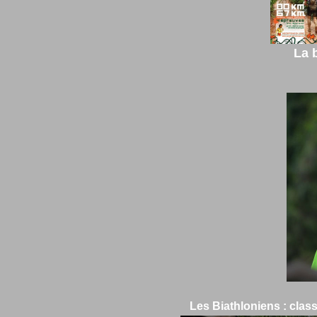
La broch
Les Biathloniens : clas