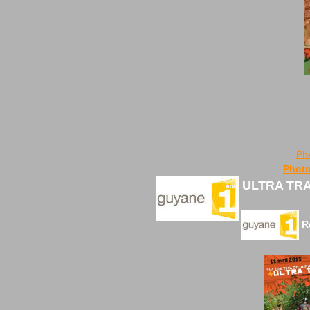
Ph
Phot
ULTRA TRAI
R