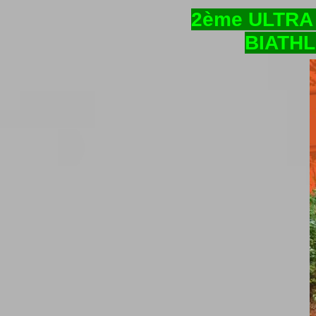
2ème ULTRA 
BIATHL