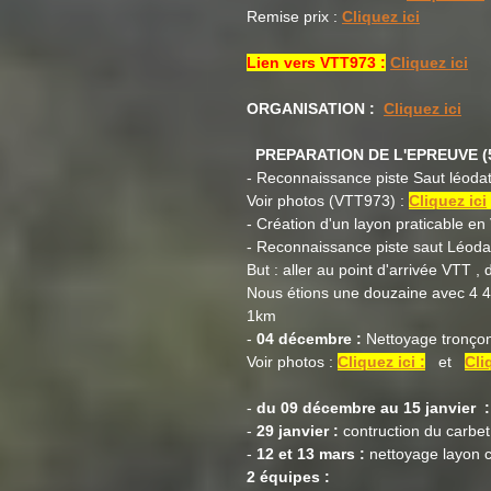
Remise prix :
Cliquez ici
Lien vers VTT973 :
Cliquez ici
ORGANISATION :
Cliquez ici
PREPARATION DE L'EPREUVE (5 
- Reconnaissance piste Saut léod
Voir photos (VTT973) :
Cliquez ici
- Création d'un layon praticable en 
- Reconnaissance piste saut Léoda
But : aller au point d'arrivée VTT , 
Nous étions une douzaine avec 4 4X
1km
-
04 décembre :
Nettoyage tronçon
Voir photos :
Cliquez ici :
et
Cli
-
du 09 décembre au 15 janvier :
-
29 janvier :
contruction du carbet
-
12 et 13 mars :
nettoyage layon c
2 équipes :