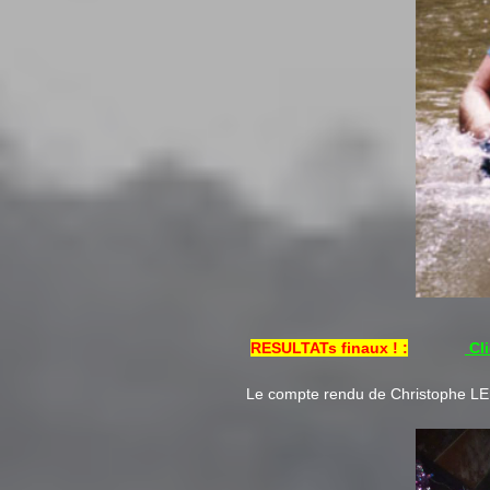
RESULTATs finaux ! :
Cli
Le compte rendu de Christophe LE