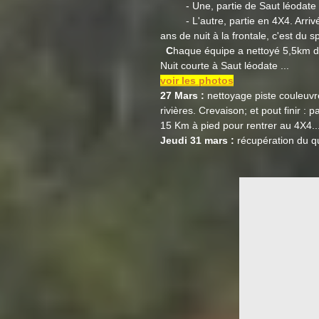
- Une, partie de Saut léodate (
- L'autre, partie en 4X4. Arrivée 
ans de nuit à la frontale, c'est du sp
C
haque équipe a nettoyé 5,5km de l
Nuit courte à Saut léodate ...
voir les photos
27 Mars :
nettoyage piste couleuvre
rivières. Crevaison; et pout finir 
15 Km à pied pour rentrer au 4X4.
Jeudi 31 mars :
récupération du q