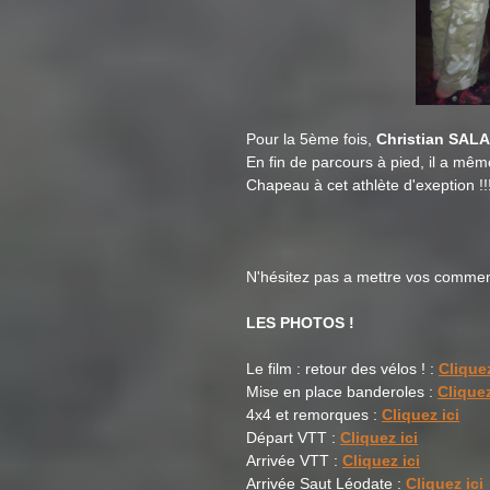
Pour la 5ème fois,
Christian SAL
En fin de parcours à pied, il a mêm
Chapeau à cet athlète d'exeption !!
N'hésitez pas a mettre vos commenta
LES PHOTOS !
Le film : retour des vélos ! :
Cliquez
Mise en place banderoles :
Cliquez
4x4 et remorques :
Cliquez ici
Départ VTT :
Cliquez ici
Arrivée VTT :
Cliquez ici
Arrivée Saut Léodate :
Cliquez ici