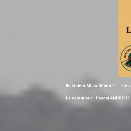
Ils étaient 36 au départ ! Le 
Le vainqueur : Pascal ANDREUX