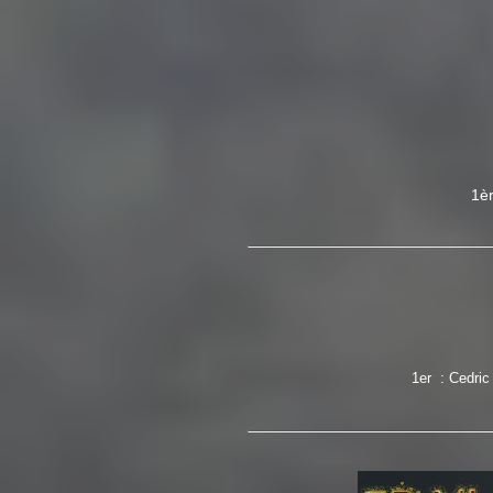
1èr
1er : Cedri