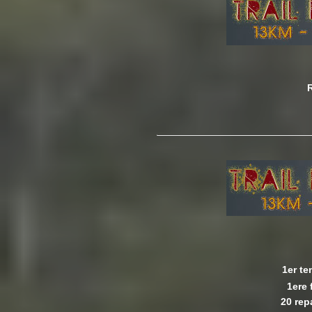
1er te
1ere 
20 rep