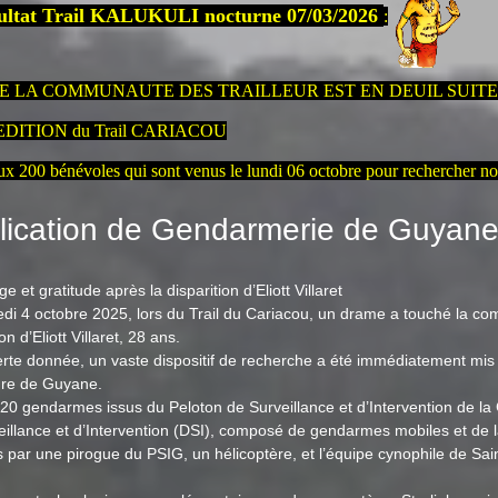
ultat Trail KALUKULI nocturne 07/03/2026
:
E LA COMMUNAUTE DES TRAILLEUR EST EN DEUIL SUITE 
EDITION du Trail CARIACOU
ux 200 bénévoles qui sont venus le lundi 06 octobre pour rechercher no
lication de Gendarmerie de Guyan
et gratitude après la disparition d’Eliott Villaret
di 4 octobre 2025, lors du Trail du Cariacou, un drame a touché la co
on d’Eliott Villaret, 28 ans.
lerte donnée, un vaste dispositif de recherche a été immédiatement mis
ure de Guyane.
 20 gendarmes issus du Peloton de Surveillance et d’Intervention de 
eillance et d’Intervention (DSI), composé de gendarmes mobiles et de l
 par une pirogue du PSIG, un hélicoptère, et l’équipe cynophile de Sa