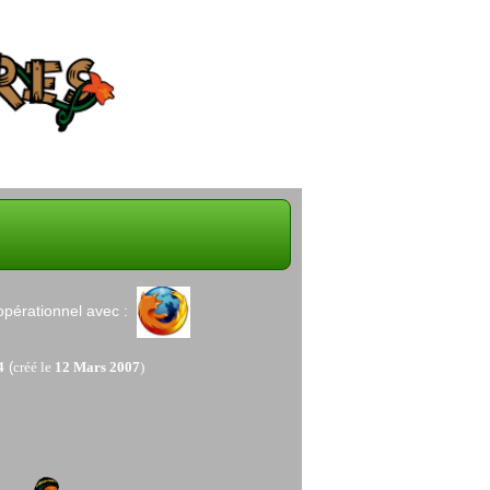
nnel avec :
4
(
créé le
12 Mars 2007
)