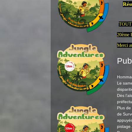
Rés
TOUT
20ème 
Merci a
Pub
Hommage 
Le same
dispariti
Dès l’a
préfect
Plus de
de Surv
appuyés
pistage.