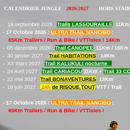
ENDRIER JUNGLE
2026/2027
HORS STAD
19 septembre 2026 :
Trails LASSOURAILLE
11Km
-
- 17 Octobre 2026 :
ULTRA TRAIL NANCIBO
:
65Km Trailers / Run & Bike / VTTistes ! 14Km
 décembre 2026 :
Trail CANOPEE
11Km / 16Km 
 janvier 2027 :
Trail HABITATIONS
:
14Km
X mars 2027 :
Trail KALUKULI nocturne
- 24 Avril 2027 :
Trail CARIACOU
11Km +
Trail 33 
 mai 2027 :
Trail BONAVENTURES
13Km
 juin 2027 :
24h
de RISQUE TOUT
VTT / Trail
- 17 Octobre 2026 :
ULTRA TRAIL NANCIBO
:
65Km Trailers / Run & Bike / VTTistes !