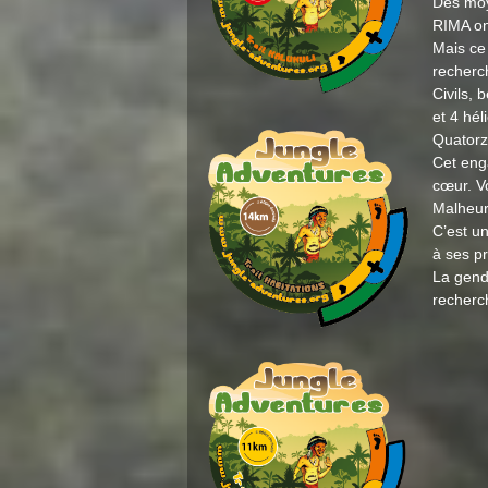
Des moy
RIMA on
Mais ce 
recherc
Civils,
et 4 hél
Quatorz
Cet eng
cœur. V
Malheure
C’est u
à ses p
La gend
recherch