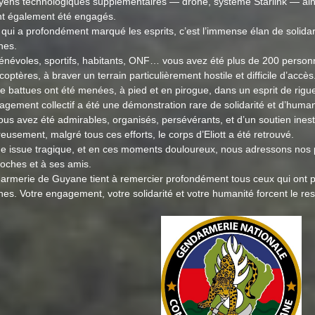
ens technologiques supplémentaires — drone, système Starlink — ains
t également été engagés.
qui a profondément marqué les esprits, c’est l’immense élan de solidar
hes.
 bénévoles, sportifs, habitants, ONF… vous avez été plus de 200 person
icoptères, à braver un terrain particulièrement hostile et difficile d’accès
e battues ont été menées, à pied et en pirogue, dans un esprit de rigu
agement collectif a été une démonstration rare de solidarité et d’huma
ous avez été admirables, organisés, persévérants, et d’un soutien ines
usement, malgré tous ces efforts, le corps d’Eliott a été retrouvé.
ne issue tragique, et en ces moments douloureux, nous adressons nos p
roches et à ses amis.
armerie de Guyane tient à remercier profondément tous ceux qui ont par
es. Votre engagement, votre solidarité et votre humanité forcent le res