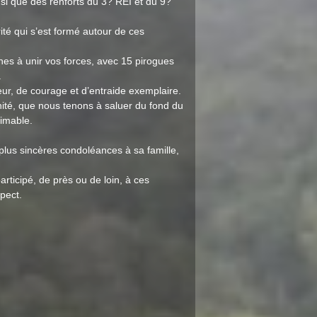
i que des renforts du 3? REI et du 9?
ité qui s’est formé autour de ces
nes à unir vos forces, avec 15 pirogues
.
eur, de courage et d’entraide exemplaire.
nité, que nous tenons à saluer du fond du
timable.
lus sincères condoléances à sa famille,
ticipé, de près ou de loin, à ces
pect.