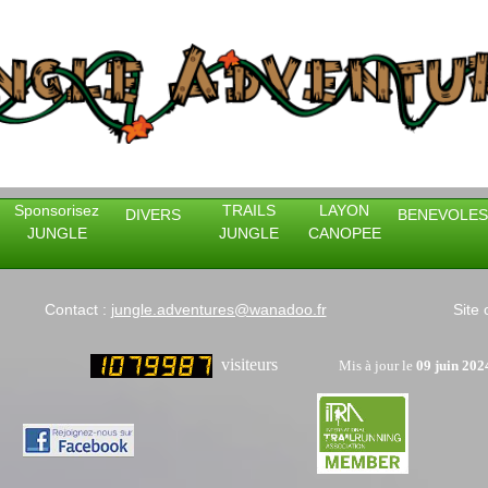
Sponsorisez
TRAILS
LAYON
DIVERS
BENEVOLES
JUNGLE
JUNGLE
CANOPEE
Contact :
jungle.adventures@wanadoo.fr
Site opératio
visiteurs
Mis à jour le
09 juin 202