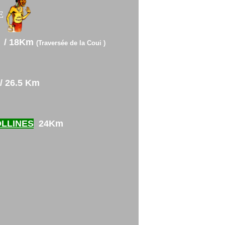
E
 / 18Km
(Traversée de la Coui )
/ 26.5 Km
COLLINES
24Km