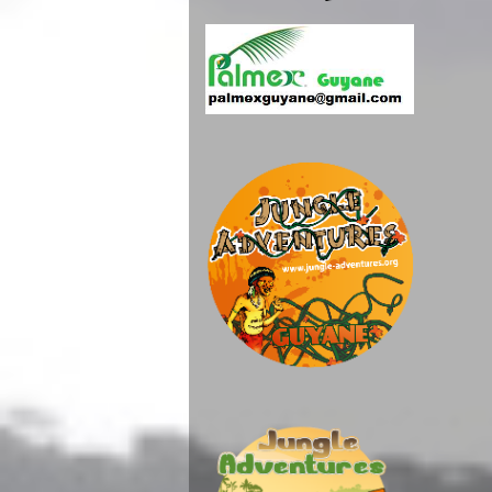
CAL
- 05
- 30
- X
- 22
- 19